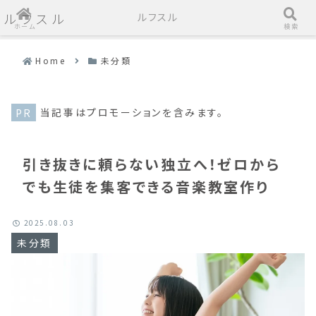
ルフスル
ルフスル
ホーム
検索
Home
未分類
当記事はプロモーションを含みます。
引き抜きに頼らない独立へ！ゼロから
でも生徒を集客できる音楽教室作り
2025.08.03
未分類