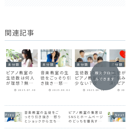
関連記事
未分類
未分類
未分類
未分類
ピアノ教室の
音楽教室の生
生徒数10人の
“生徒が
横スクロー
生徒数は何人
徒をごっそり引
ピアノ教室は
る”悩み
ルできます
が理想？無理
き抜き…怒りと
少ない？収入
決！ピア
なく続けるた
ショックから立
の目安と安定
が今すぐ
2025.07.30
2025.08.02
2025.08.12
2025
めの最適な人
ち直る対処法
経営のコツと
組むべき
数とは
は
を防ぐ方
音楽教室の生徒をご
ピアノ教室の集客は
っそり引き抜き…怒り
SNSとホームページ
とショックから立ち直
のどっちを優先すべ
る対処法
き？